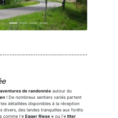
Next
ée
aventures de randonnée
autour du
sen
! De nombreux sentiers variés partent
es détaillées disponibles à la réception
 divers, des landes tranquilles aux forêts
ts comme l'
« Egger Riese »
ou l'
« Itter