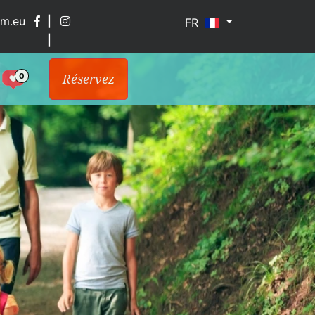
im.eu
|
FR
|
0
Réservez