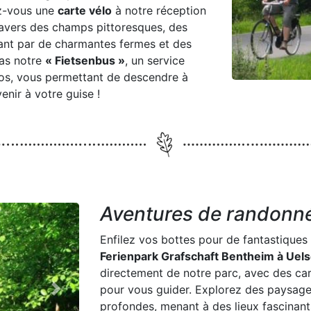
Previous
ez-vous une
carte vélo
à notre réception
travers des champs pittoresques, des
ssant par de charmantes fermes et des
pas notre
« Fietsenbus »
, un service
los, vous permettant de descendre à
enir à votre guise !
Aventures de randonn
Enfilez vos bottes pour de fantastiques
Ferienpark Grafschaft Bentheim à Uel
directement de notre parc, avec des cart
pour vous guider. Explorez des paysages
Next
profondes, menant à des lieux fascinan