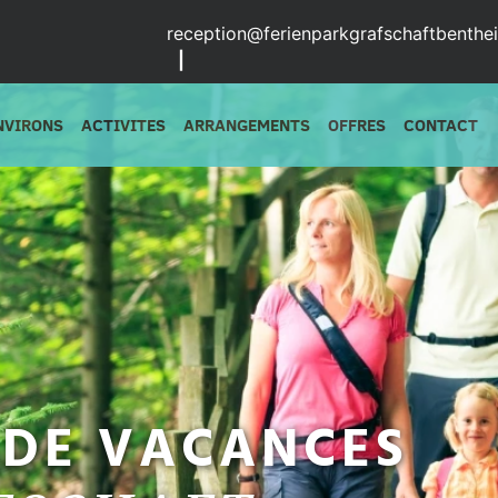
reception@ferienparkgrafschaftbenthe
|
NVIRONS
ACTIVITES
ARRANGEMENTS
OFFRES
CONTACT
 DE VACANCES